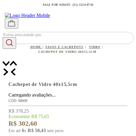
FALE POR WHATS: (31) 3224-8720
VASOS E CACHEPOTS
VIDRO
CACHEPOT DE VIDRO 40X15,5CM
Cachepot de Vidro 40x15,5cm
Carregando avaliações...
:
88609
R$
378
,
25
Economize
R$
75
,
65
R$
302
,
60
6
R$
50
,
43
Em até
x
sem juros